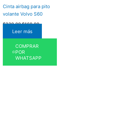
Cinta airbag para pito
volante Volvo S60
$
239,99
$
169,99
Leer más
COMPRAR
POR
WHATSAPP