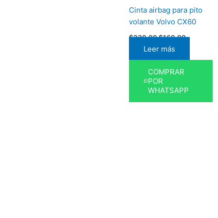
Cinta airbag para pito
volante Volvo CX60
$
239,99
$
169,99
Leer más
COMPRAR
POR
WHATSAPP