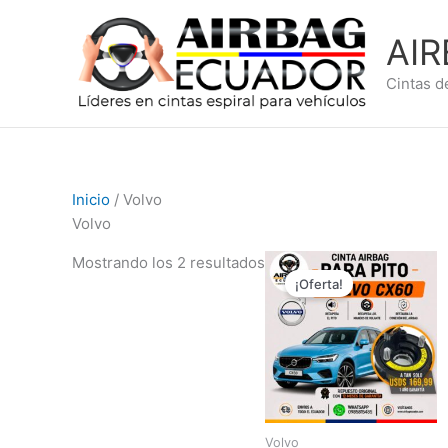
Ir
al
AI
contenido
Cintas d
Inicio
/ Volvo
Volvo
El
El
Mostrando los 2 resultados
precio
precio
¡Oferta!
original
actual
era:
es:
$239,99.
$169,99.
Volvo