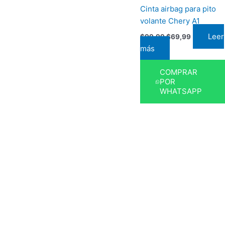
Cinta airbag para pito
volante Chery A1
Leer
$
99,99
$
69,99
más
COMPRAR
POR
WHATSAPP