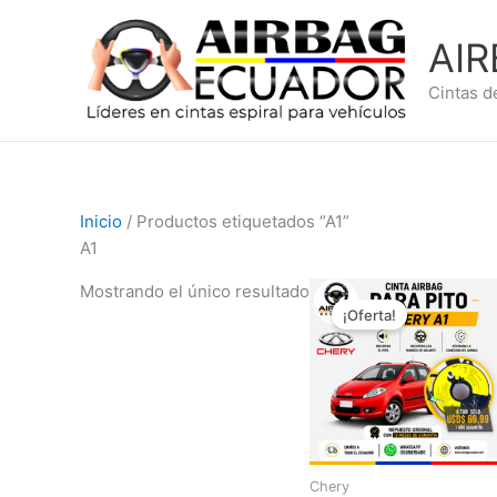
Ir
al
AI
contenido
Cintas d
Inicio
/ Productos etiquetados “A1”
A1
El
El
Mostrando el único resultado
precio
precio
¡Oferta!
original
actual
era:
es:
$99,99.
$69,99.
Chery