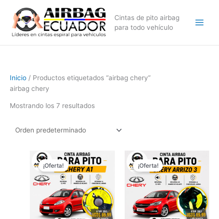
Ir
al
Cintas de pito airbag
contenido
para todo vehículo
Inicio
/ Productos etiquetados “airbag chery”
airbag chery
Mostrando los 7 resultados
El
El
El
El
precio
precio
precio
precio
¡Oferta!
¡Oferta!
original
actual
original
actual
era:
es:
era:
es:
$99,99.
$69,99.
$99,99.
$69,99.