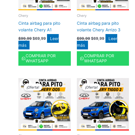
Chery
Chery
Cinta airbag para pito
Cinta airbag para pito
volante Chery A1
volante Chery Arrizo 3
Leer
Leer
$
99,99
$
69,99
$
99,99
$
69,99
más
más
COMPRAR POR
COMPRAR POR
WHATSAPP
WHATSAPP
El
El
El
El
precio
precio
precio
precio
¡Oferta!
¡Oferta!
original
actual
original
actual
era:
es:
era:
es:
$99,99.
$69,99.
$99,99.
$69,99.