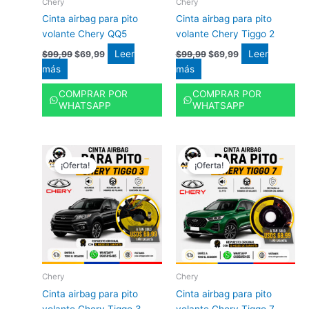
Chery
Chery
Cinta airbag para pito
Cinta airbag para pito
volante Chery QQ5
volante Chery Tiggo 2
Leer
Leer
$
99,99
$
69,99
$
99,99
$
69,99
más
más
COMPRAR POR
COMPRAR POR
WHATSAPP
WHATSAPP
El
El
El
El
precio
precio
precio
precio
¡Oferta!
¡Oferta!
original
actual
original
actual
era:
es:
era:
es:
$99,99.
$69,99.
$99,99.
$69,99.
Chery
Chery
Cinta airbag para pito
Cinta airbag para pito