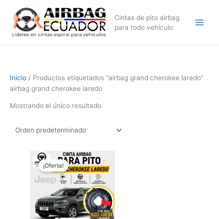
Ir
al
Cintas de pito airbag
contenido
para todo vehículo
Inicio
/ Productos etiquetados “airbag grand cherokee laredo”
airbag grand cherokee laredo
Mostrando el único resultado
El
El
precio
precio
¡Oferta!
original
actual
era:
es:
$209,99.
$139,99.