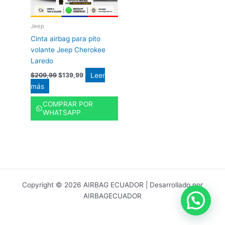
Jeep
Cinta airbag para pito
volante Jeep Cherokee
Laredo
Leer
$
209,99
$
139,99
más
COMPRAR POR
WHATSAPP
Copyright © 2026 AIRBAG ECUADOR | Desarrollado por
AIRBAGECUADOR