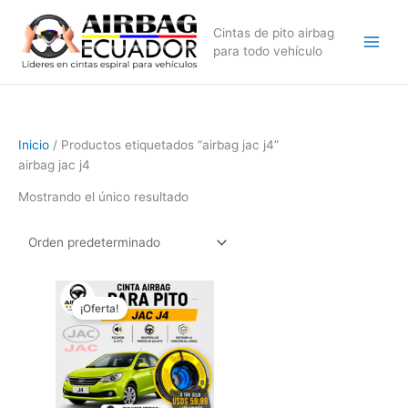
Ir
al
Cintas de pito airbag
contenido
para todo vehículo
Inicio
/ Productos etiquetados “airbag jac j4”
airbag jac j4
Mostrando el único resultado
El
El
precio
precio
¡Oferta!
original
actual
era:
es:
$89,99.
$69,99.