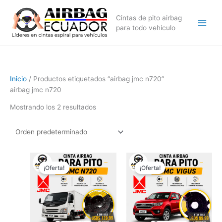
Ir
al
Cintas de pito airbag
contenido
para todo vehículo
Inicio
/ Productos etiquetados “airbag jmc n720”
airbag jmc n720
Mostrando los 2 resultados
El
El
El
El
precio
precio
precio
precio
¡Oferta!
¡Oferta!
original
actual
original
actual
era:
es:
era:
es:
$179,99.
$129,99.
$179,99.
$99,99.