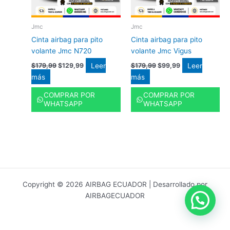
Jmc
Jmc
Cinta airbag para pito
Cinta airbag para pito
volante Jmc N720
volante Jmc Vigus
Leer
Leer
$
179,99
$
129,99
$
179,99
$
99,99
más
más
COMPRAR POR
COMPRAR POR
WHATSAPP
WHATSAPP
Copyright © 2026 AIRBAG ECUADOR | Desarrollado por
AIRBAGECUADOR