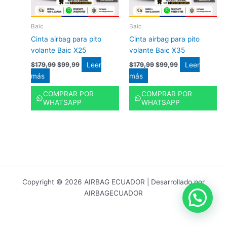
Baic
Baic
Cinta airbag para pito
Cinta airbag para pito
volante Baic X25
volante Baic X35
Leer
Leer
$
179,99
$
99,99
$
179,99
$
99,99
más
más
COMPRAR POR
COMPRAR POR
WHATSAPP
WHATSAPP
Copyright © 2026 AIRBAG ECUADOR | Desarrollado por
AIRBAGECUADOR