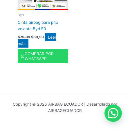
Byd
Cinta airbag para pito
volante Byd F0
Leer
$
79,99
$
69,99
más
COMPRAR POR
WHATSAPP
Copyright © 2026 AIRBAG ECUADOR | Desarrollado por
AIRBAGECUADOR