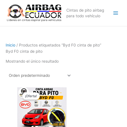
Ir
al
Cintas de pito airbag
contenido
para todo vehículo
Inicio
/ Productos etiquetados “Byd F0 cinta de pito”
Byd F0 cinta de pito
Mostrando el único resultado
El
El
precio
precio
¡Oferta!
original
actual
era:
es:
$79,99.
$69,99.