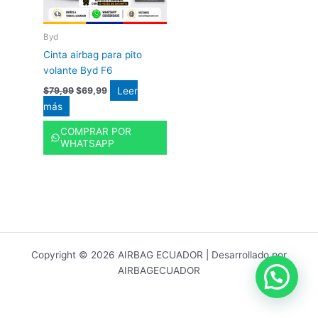
Byd
Cinta airbag para pito
volante Byd F6
Leer
$
79,99
$
69,99
más
COMPRAR POR
WHATSAPP
Copyright © 2026 AIRBAG ECUADOR | Desarrollado por
AIRBAGECUADOR