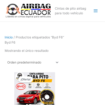
Ir
al
Cintas de pito airbag
contenido
para todo vehículo
Inicio
/ Productos etiquetados “Byd F6”
Byd F6
Mostrando el único resultado
El
El
precio
precio
¡Oferta!
original
actual
era:
es:
$79,99.
$69,99.