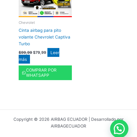
Chevrolet
Cinta airbag para pito
volante Chevrolet Captiva
Turbo
Leer
$
99,99
$
79,99
más
COMPRAR POR
WHATSAPP
Copyright © 2026 AIRBAG ECUADOR | Desarrollado por
AIRBAGECUADOR