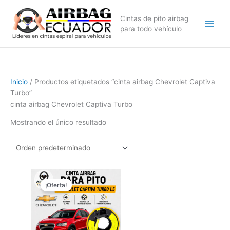
Ir
al
Cintas de pito airbag
contenido
para todo vehículo
Inicio
/ Productos etiquetados “cinta airbag Chevrolet Captiva
Turbo”
cinta airbag Chevrolet Captiva Turbo
Mostrando el único resultado
El
El
precio
precio
¡Oferta!
original
actual
era:
es:
$99,99.
$79,99.