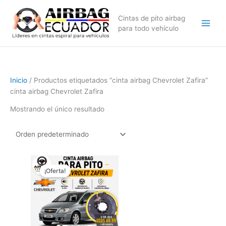
Ir
al
Cintas de pito airbag
contenido
para todo vehículo
Inicio
/ Productos etiquetados “cinta airbag Chevrolet Zafira”
cinta airbag Chevrolet Zafira
Mostrando el único resultado
El
El
precio
precio
¡Oferta!
original
actual
era:
es:
$89,99.
$69,99.