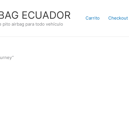
RBAG ECUADOR
Carrito
Checkout
e pito airbag para todo vehículo
ourney”
9.