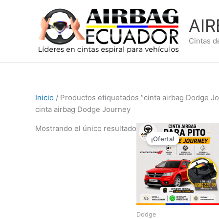
Ir
al
AI
contenido
Cintas d
Inicio
/ Productos etiquetados “cinta airbag Dodge J
cinta airbag Dodge Journey
El
El
Mostrando el único resultado
precio
precio
¡Oferta!
original
actual
era:
es:
$309,99.
$229,9
Dodge