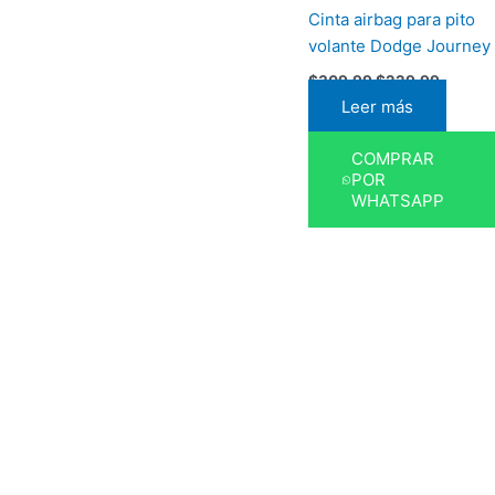
Cinta airbag para pito
volante Dodge Journey
$
309,99
$
229,99
Leer más
COMPRAR
POR
WHATSAPP