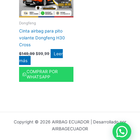
Dongfeng
Cinta airbag para pito
volante Dongfeng H30
Cross
Leer
$
149,99
$
99,99
más
COMPRAR POR
WHATSAPP
Copyright © 2026 AIRBAG ECUADOR | Desarrollado por
AIRBAGECUADOR