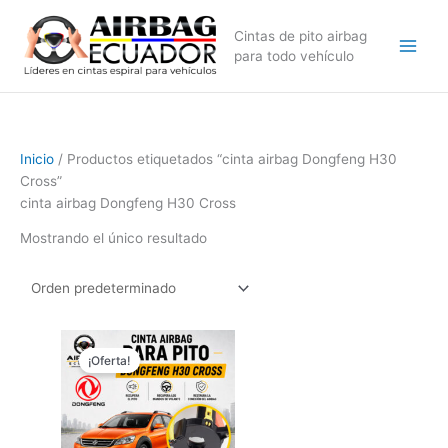
Ir
al
Cintas de pito airbag
contenido
para todo vehículo
Inicio
/ Productos etiquetados “cinta airbag Dongfeng H30
Cross”
cinta airbag Dongfeng H30 Cross
Mostrando el único resultado
El
El
precio
precio
¡Oferta!
original
actual
era:
es:
$149,99.
$99,99.