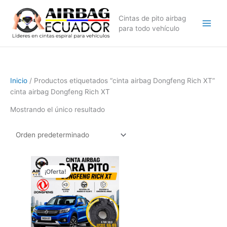
Ir
al
Cintas de pito airbag
contenido
para todo vehículo
Inicio
/ Productos etiquetados “cinta airbag Dongfeng Rich XT”
cinta airbag Dongfeng Rich XT
Mostrando el único resultado
El
El
precio
precio
¡Oferta!
original
actual
era:
es:
$149,99.
$99,99.