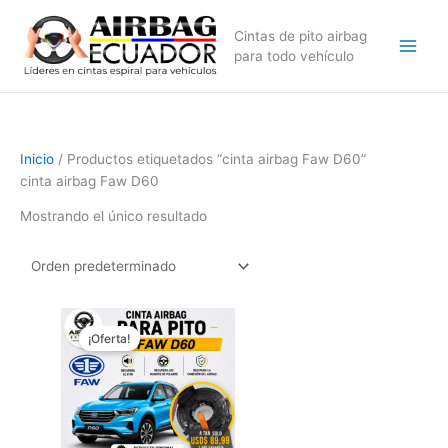
Ir
al
Cintas de pito airbag
contenido
para todo vehículo
Inicio
/ Productos etiquetados “cinta airbag Faw D60”
cinta airbag Faw D60
Mostrando el único resultado
El
El
precio
precio
¡Oferta!
original
actual
era:
es:
$149,99.
$89,99.