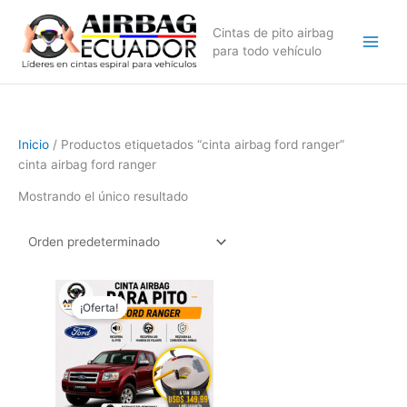
Ir
al
Cintas de pito airbag
contenido
para todo vehículo
Inicio
/ Productos etiquetados “cinta airbag ford ranger”
cinta airbag ford ranger
Mostrando el único resultado
El
El
precio
precio
¡Oferta!
original
actual
era:
es:
$179,99.
$149,99.