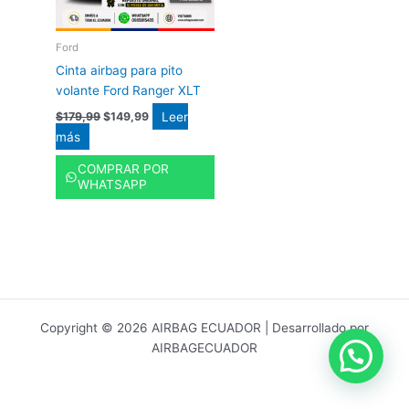
Ford
Cinta airbag para pito
volante Ford Ranger XLT
Leer
$
179,99
$
149,99
más
COMPRAR POR
WHATSAPP
Copyright © 2026 AIRBAG ECUADOR | Desarrollado por
AIRBAGECUADOR