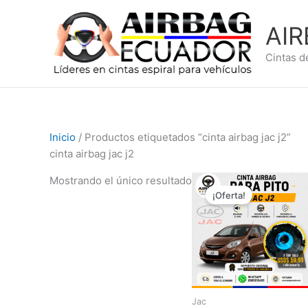
Ir
al
AI
contenido
Cintas d
Inicio
/ Productos etiquetados “cinta airbag jac j2”
cinta airbag jac j2
El
El
Mostrando el único resultado
precio
precio
¡Oferta!
original
actual
era:
es:
$89,99.
$59,99.
Jac