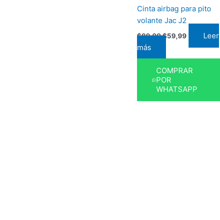
Cinta airbag para pito
volante Jac J2
Leer
$
89,99
$
59,99
más
COMPRAR
POR
WHATSAPP