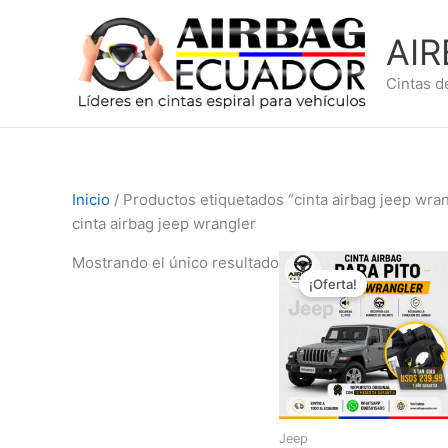
Ir
al
AI
contenido
Cintas d
Inicio
/ Productos etiquetados “cinta airbag jeep wra
cinta airbag jeep wrangler
El
El
Mostrando el único resultado
precio
precio
¡Oferta!
original
actual
era:
es:
$299,99.
$239,9
Jeep