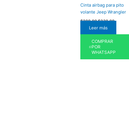
Cinta airbag para pito
volante Jeep Wrangler
$
299,99
$
239,99
Leer más
COMPRAR
POR
WHATSAPP