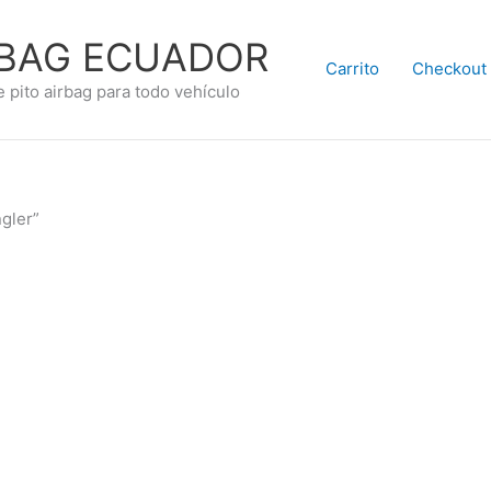
RBAG ECUADOR
Carrito
Checkout
e pito airbag para todo vehículo
ngler”
9.