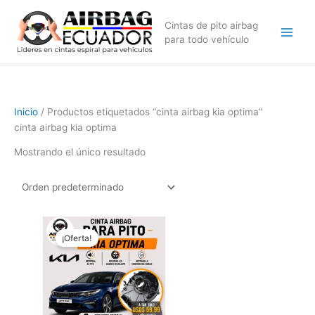
Ir
al
Cintas de pito airbag
contenido
para todo vehículo
Inicio
/ Productos etiquetados “cinta airbag kia optima”
cinta airbag kia optima
Mostrando el único resultado
El
El
precio
precio
¡Oferta!
original
actual
era:
es:
$89,99.
$59,99.