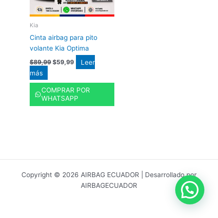
Kia
Cinta airbag para pito
volante Kia Optima
Leer
$
89,99
$
59,99
más
COMPRAR POR
WHATSAPP
Copyright © 2026 AIRBAG ECUADOR | Desarrollado por
AIRBAGECUADOR