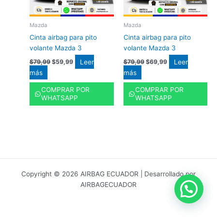
Mazda
Mazda
Cinta airbag para pito
Cinta airbag para pito
volante Mazda 3
volante Mazda 3
Leer
Leer
$
79,99
$
59,99
$
79,99
$
69,99
más
más
COMPRAR POR
COMPRAR POR
WHATSAPP
WHATSAPP
Copyright © 2026 AIRBAG ECUADOR | Desarrollado por
AIRBAGECUADOR