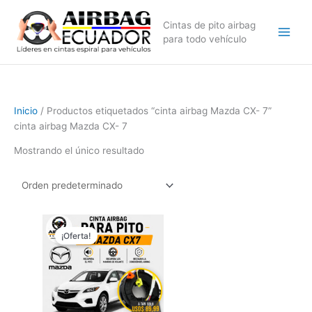
Ir
al
Cintas de pito airbag
contenido
para todo vehículo
Inicio
/ Productos etiquetados “cinta airbag Mazda CX- 7”
cinta airbag Mazda CX- 7
Mostrando el único resultado
El
El
precio
precio
¡Oferta!
original
actual
era:
es:
$129,99.
$89,99.