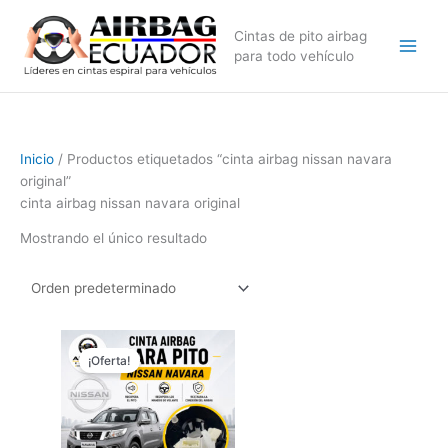
Ir
al
Cintas de pito airbag
contenido
para todo vehículo
Inicio
/ Productos etiquetados “cinta airbag nissan navara
original”
cinta airbag nissan navara original
Mostrando el único resultado
El
El
precio
precio
¡Oferta!
original
actual
era:
es:
$79,99.
$59,99.