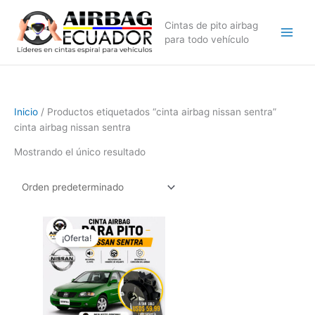
Ir
al
Cintas de pito airbag
contenido
para todo vehículo
Inicio
/ Productos etiquetados “cinta airbag nissan sentra”
cinta airbag nissan sentra
Mostrando el único resultado
El
El
precio
precio
¡Oferta!
original
actual
era:
es:
$79,99.
$59,99.