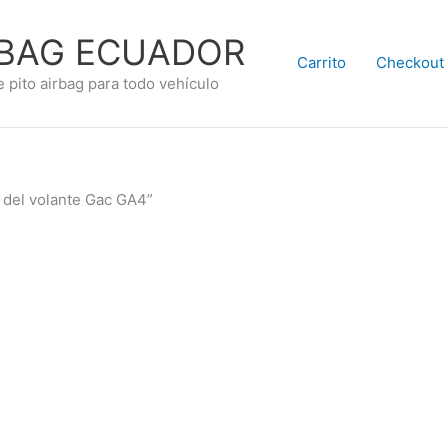
RBAG ECUADOR
Carrito
Checkout
e pito airbag para todo vehículo
o del volante Gac GA4”