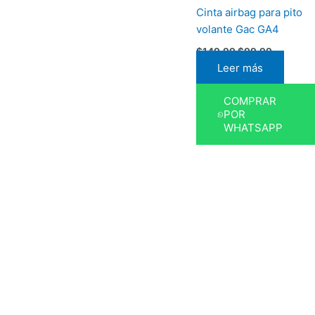
Cinta airbag para pito
volante Gac GA4
$
149,99
$
99,99
Leer más
COMPRAR
POR
WHATSAPP