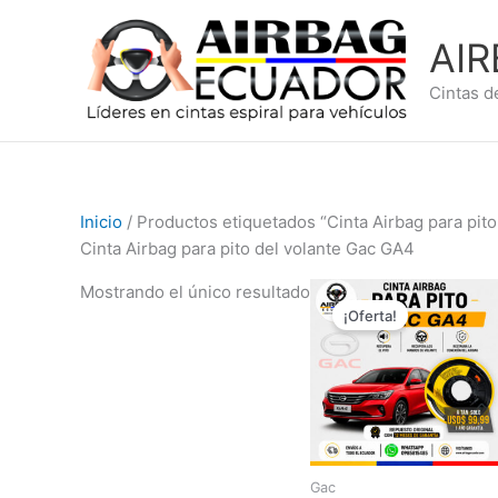
Ir
al
AI
contenido
Cintas d
Inicio
/ Productos etiquetados “Cinta Airbag para pit
Cinta Airbag para pito del volante Gac GA4
El
El
Mostrando el único resultado
precio
precio
¡Oferta!
original
actual
era:
es:
$149,99.
$99,99.
Gac