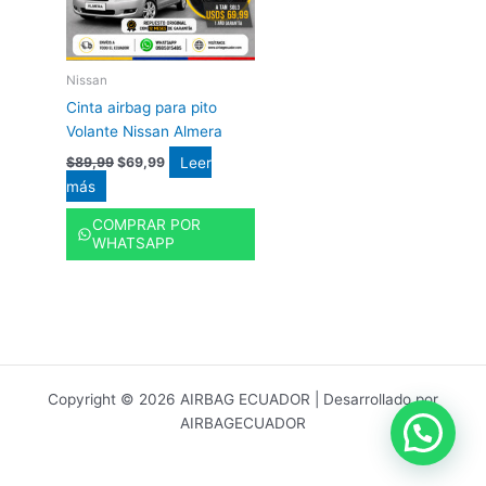
Nissan
Cinta airbag para pito
Volante Nissan Almera
Leer
$
89,99
$
69,99
más
COMPRAR POR
WHATSAPP
Copyright © 2026 AIRBAG ECUADOR | Desarrollado por
AIRBAGECUADOR