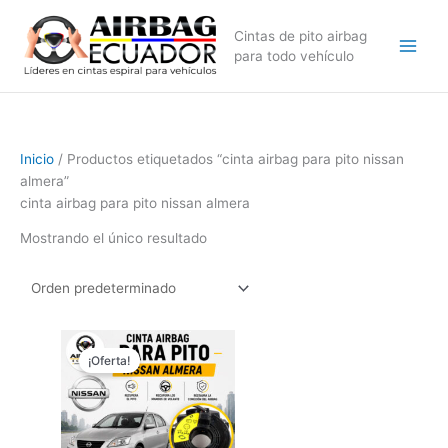
Ir
al
Cintas de pito airbag
contenido
para todo vehículo
Inicio
/ Productos etiquetados “cinta airbag para pito nissan
almera”
cinta airbag para pito nissan almera
Mostrando el único resultado
El
El
precio
precio
¡Oferta!
original
actual
era:
es:
$89,99.
$69,99.