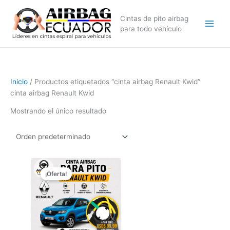
Ir
al
Cintas de pito airbag
contenido
para todo vehículo
Inicio
/ Productos etiquetados “cinta airbag Renault Kwid”
cinta airbag Renault Kwid
Mostrando el único resultado
El
El
precio
precio
¡Oferta!
original
actual
era:
es:
$179,99.
$99,99.