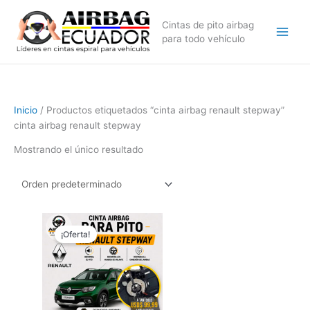
Ir
al
Cintas de pito airbag
contenido
para todo vehículo
Inicio
/ Productos etiquetados “cinta airbag renault stepway”
cinta airbag renault stepway
Mostrando el único resultado
El
El
precio
precio
¡Oferta!
original
actual
era:
es:
$179,99.
$99,99.