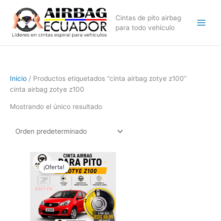
Ir
al
Cintas de pito airbag
contenido
para todo vehículo
Inicio
/ Productos etiquetados “cinta airbag zotye z100”
cinta airbag zotye z100
Mostrando el único resultado
El
El
precio
precio
¡Oferta!
original
actual
era:
es:
$99,99.
$69,99.