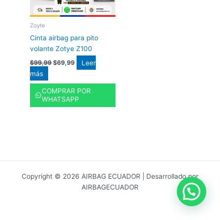
Zoyte
Cinta airbag para pito
volante Zotye Z100
Leer
$
99,99
$
69,99
más
COMPRAR POR
WHATSAPP
Copyright © 2026 AIRBAG ECUADOR | Desarrollado por
AIRBAGECUADOR