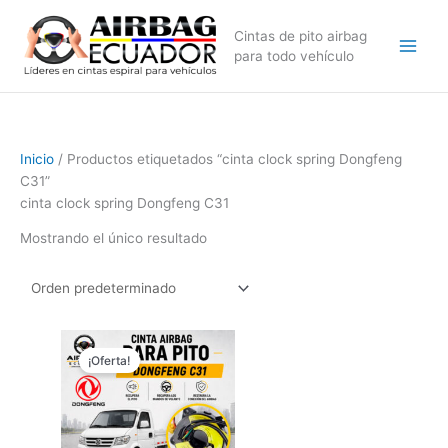
Ir
al
Cintas de pito airbag
contenido
para todo vehículo
Inicio
/ Productos etiquetados “cinta clock spring Dongfeng
C31”
cinta clock spring Dongfeng C31
Mostrando el único resultado
El
El
precio
precio
¡Oferta!
original
actual
era:
es:
$149,99.
$99,99.