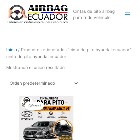
Ir
al
Cintas de pito airbag
contenido
para todo vehículo
Inicio
/ Productos etiquetados “cinta de pito hyundai ecuador”
cinta de pito hyundai ecuador
Mostrando el único resultado
El
El
precio
precio
¡Oferta!
original
actual
era:
es:
$69,99.
$59,99.