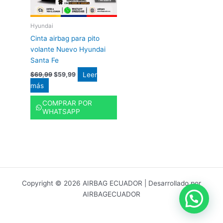
Hyundai
Cinta airbag para pito
volante Nuevo Hyundai
Santa Fe
Leer
$
69,99
$
59,99
más
COMPRAR POR
WHATSAPP
Copyright © 2026 AIRBAG ECUADOR | Desarrollado por
AIRBAGECUADOR