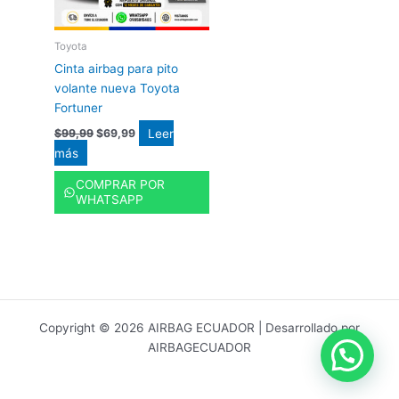
Toyota
Cinta airbag para pito
volante nueva Toyota
Fortuner
Leer
$
99,99
$
69,99
más
COMPRAR POR
WHATSAPP
Copyright © 2026 AIRBAG ECUADOR | Desarrollado por
AIRBAGECUADOR