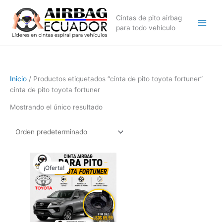
Ir
al
Cintas de pito airbag
contenido
para todo vehículo
Inicio
/ Productos etiquetados “cinta de pito toyota fortuner”
cinta de pito toyota fortuner
Mostrando el único resultado
El
El
precio
precio
¡Oferta!
original
actual
era:
es:
$99,99.
$69,99.