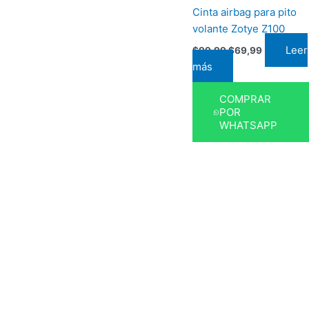
Cinta airbag para pito
volante Zotye Z100
Leer
$
99,99
$
69,99
más
COMPRAR
POR
WHATSAPP