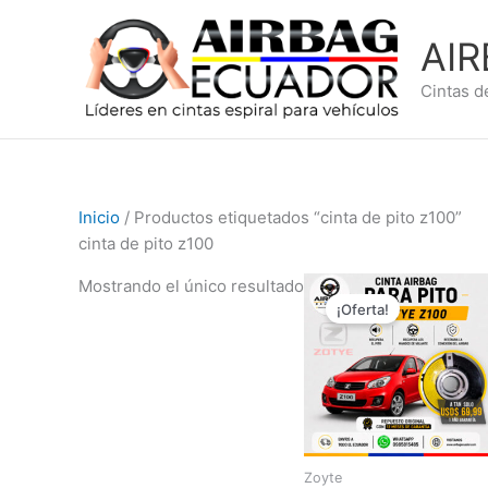
Ir
al
AI
contenido
Cintas d
Inicio
/ Productos etiquetados “cinta de pito z100”
cinta de pito z100
El
El
Mostrando el único resultado
precio
precio
¡Oferta!
original
actual
era:
es:
$99,99.
$69,99.
Zoyte