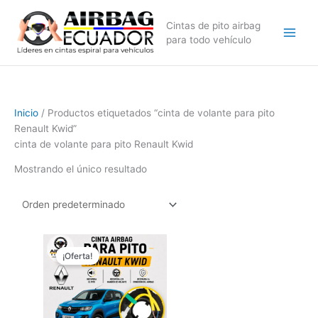
Ir
al
Cintas de pito airbag
contenido
para todo vehículo
Inicio
/ Productos etiquetados “cinta de volante para pito
Renault Kwid”
cinta de volante para pito Renault Kwid
Mostrando el único resultado
El
El
precio
precio
¡Oferta!
original
actual
era:
es:
$179,99.
$99,99.