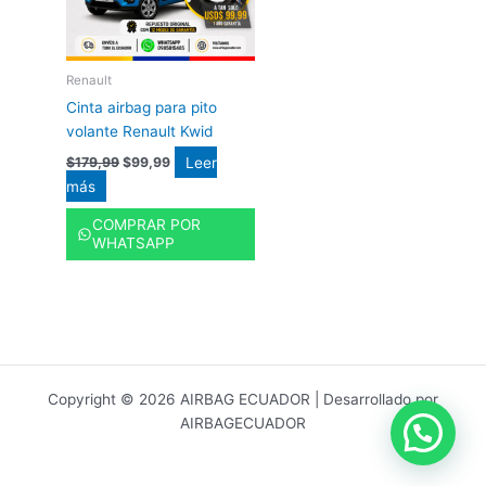
Renault
Cinta airbag para pito
volante Renault Kwid
Leer
$
179,99
$
99,99
más
COMPRAR POR
WHATSAPP
Copyright © 2026 AIRBAG ECUADOR | Desarrollado por
AIRBAGECUADOR