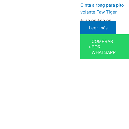
Cinta airbag para pito
volante Faw Tiger
$
149,99
$
99,99
Leer más
COMPRAR
POR
WHATSAPP