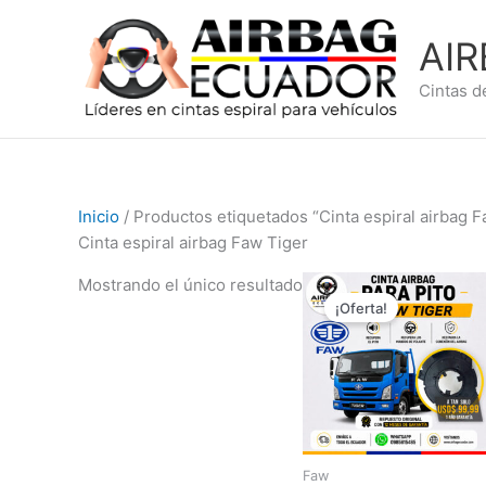
Ir
al
AI
contenido
Cintas d
Inicio
/ Productos etiquetados “Cinta espiral airbag F
Cinta espiral airbag Faw Tiger
El
El
Mostrando el único resultado
precio
precio
¡Oferta!
original
actual
era:
es:
$149,99.
$99,99.
Faw