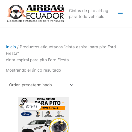
Ir
al
Cintas de pito airbag
contenido
para todo vehículo
Inicio
/ Productos etiquetados “cinta espiral para pito Ford
Fiesta”
cinta espiral para pito Ford Fiesta
Mostrando el único resultado
El
El
precio
precio
¡Oferta!
original
actual
era:
es:
$169,99.
$129,99.