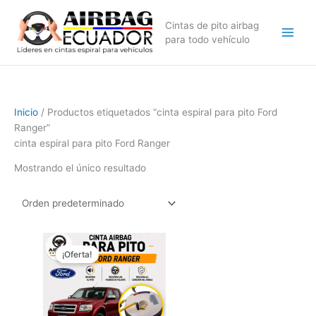
Ir
al
Cintas de pito airbag
contenido
para todo vehículo
Inicio
/ Productos etiquetados “cinta espiral para pito Ford
Ranger”
cinta espiral para pito Ford Ranger
Mostrando el único resultado
El
El
precio
precio
¡Oferta!
original
actual
era:
es:
$179,99.
$149,99.