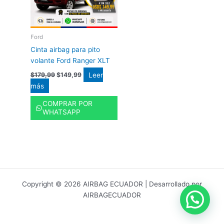
Ford
Cinta airbag para pito
volante Ford Ranger XLT
Leer
$
179,99
$
149,99
más
COMPRAR POR
WHATSAPP
Copyright © 2026 AIRBAG ECUADOR | Desarrollado por
AIRBAGECUADOR