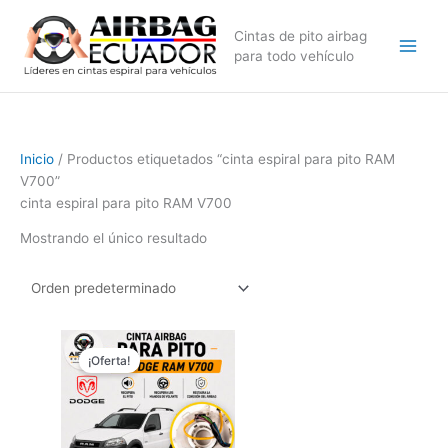
Ir
al
Cintas de pito airbag
contenido
para todo vehículo
Inicio
/ Productos etiquetados “cinta espiral para pito RAM
V700”
cinta espiral para pito RAM V700
Mostrando el único resultado
El
El
precio
precio
¡Oferta!
original
actual
era:
es:
$249,99.
$149,99.