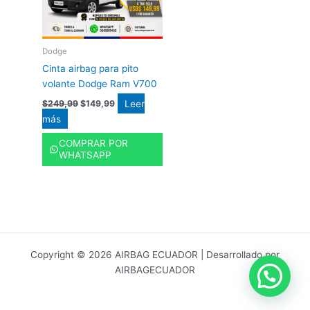
Dodge
Cinta airbag para pito
volante Dodge Ram V700
Leer
$
249,99
$
149,99
más
COMPRAR POR
WHATSAPP
Copyright © 2026 AIRBAG ECUADOR | Desarrollado por
AIRBAGECUADOR