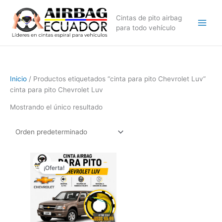
Ir
al
Cintas de pito airbag
contenido
para todo vehículo
Inicio
/ Productos etiquetados “cinta para pito Chevrolet Luv”
cinta para pito Chevrolet Luv
Mostrando el único resultado
El
El
precio
precio
¡Oferta!
original
actual
era:
es:
$79,99.
$69,99.