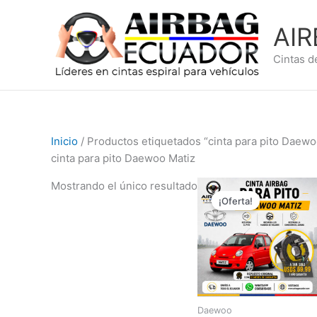
Ir
al
AI
contenido
Cintas d
Inicio
/ Productos etiquetados “cinta para pito Daewo
cinta para pito Daewoo Matiz
El
El
Mostrando el único resultado
precio
precio
¡Oferta!
original
actual
era:
es:
$89,99.
$69,99.
Daewoo