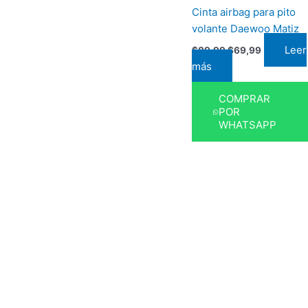
Cinta airbag para pito
volante Daewoo Matiz
Leer
$
89,99
$
69,99
más
COMPRAR
POR
WHATSAPP