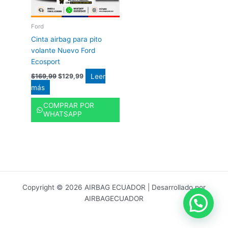
Ford
Cinta airbag para pito
volante Nuevo Ford
Ecosport
Leer
$
169,99
$
129,99
más
COMPRAR POR
WHATSAPP
Copyright © 2026 AIRBAG ECUADOR | Desarrollado por
AIRBAGECUADOR