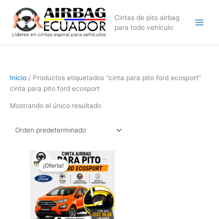
Ir
al
Cintas de pito airbag
contenido
para todo vehículo
Inicio
/ Productos etiquetados “cinta para pito ford ecosport”
cinta para pito ford ecosport
Mostrando el único resultado
El
El
precio
precio
¡Oferta!
original
actual
era:
es:
$169,99.
$129,99.