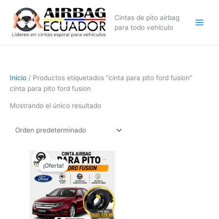
Ir
al
Cintas de pito airbag
contenido
para todo vehículo
Inicio
/ Productos etiquetados “cinta para pito ford fusion”
cinta para pito ford fusion
Mostrando el único resultado
El
El
precio
precio
¡Oferta!
original
actual
era:
es:
$169,99.
$129,99.