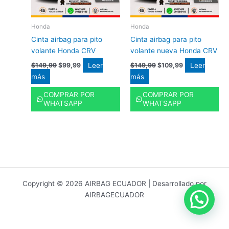
Honda
Honda
Cinta airbag para pito
Cinta airbag para pito
volante Honda CRV
volante nueva Honda CRV
Leer
Leer
$
149,99
$
99,99
$
149,99
$
109,99
más
más
COMPRAR POR
COMPRAR POR
WHATSAPP
WHATSAPP
Copyright © 2026 AIRBAG ECUADOR | Desarrollado por
AIRBAGECUADOR