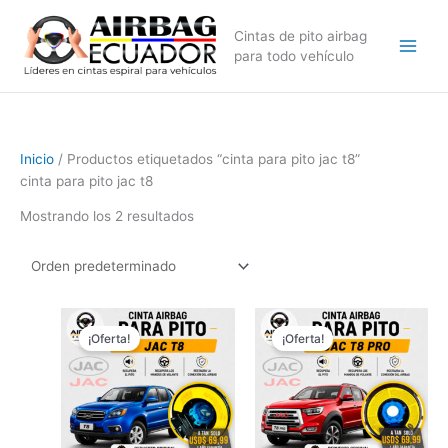
Ir
al
Cintas de pito airbag
contenido
para todo vehículo
Inicio
/ Productos etiquetados “cinta para pito jac t8”
cinta para pito jac t8
Mostrando los 2 resultados
El
El
El
El
precio
precio
precio
precio
¡Oferta!
¡Oferta!
original
actual
original
actual
era:
es:
era:
es:
$99,99.
$69,99.
$99,99.
$69,99.