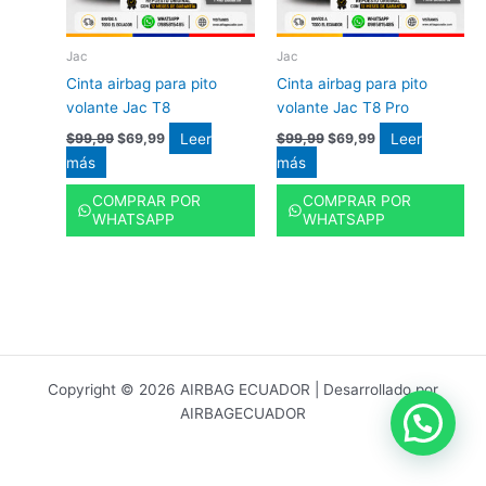
Jac
Jac
Cinta airbag para pito
Cinta airbag para pito
volante Jac T8
volante Jac T8 Pro
Leer
Leer
$
99,99
$
69,99
$
99,99
$
69,99
más
más
COMPRAR POR
COMPRAR POR
WHATSAPP
WHATSAPP
Copyright © 2026 AIRBAG ECUADOR | Desarrollado por
AIRBAGECUADOR