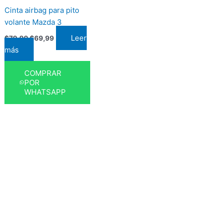
Cinta airbag para pito
volante Mazda 3
Leer
$
79,99
$
69,99
más
COMPRAR
POR
WHATSAPP