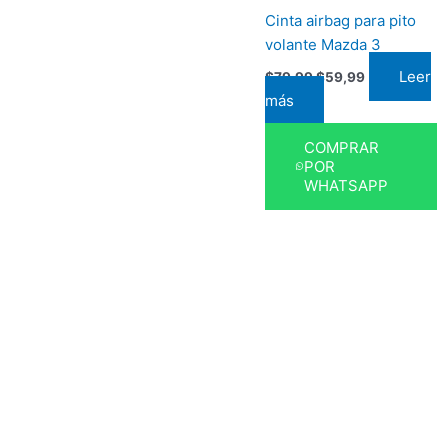
Cinta airbag para pito
volante Mazda 3
Leer
$
79,99
$
59,99
más
COMPRAR
POR
WHATSAPP