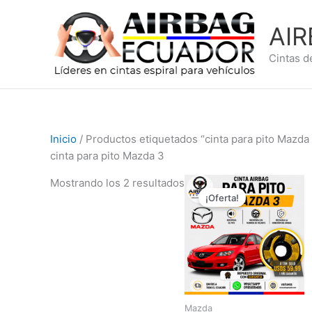
Ir
al
AI
contenido
Cintas d
Inicio
/ Productos etiquetados “cinta para pito Mazda
cinta para pito Mazda 3
El
El
Mostrando los 2 resultados
precio
precio
¡Oferta!
original
actual
era:
es:
$79,99.
$59,99.
Mazda