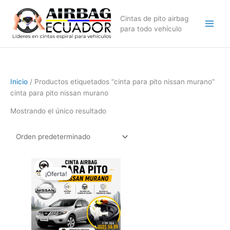
Ir
al
Cintas de pito airbag
contenido
para todo vehículo
Inicio
/ Productos etiquetados “cinta para pito nissan murano”
cinta para pito nissan murano
Mostrando el único resultado
El
El
precio
precio
¡Oferta!
original
actual
era:
es:
$79,99.
$59,99.