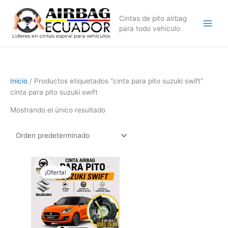
Ir
al
Cintas de pito airbag
contenido
para todo vehículo
Inicio
/ Productos etiquetados “cinta para pito suzuki swift”
cinta para pito suzuki swift
Mostrando el único resultado
El
El
precio
precio
¡Oferta!
original
actual
era:
es:
$89,99.
$79,99.