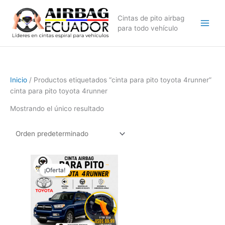
Ir
al
Cintas de pito airbag
contenido
para todo vehículo
Inicio
/ Productos etiquetados “cinta para pito toyota 4runner”
cinta para pito toyota 4runner
Mostrando el único resultado
El
El
precio
precio
¡Oferta!
original
actual
era:
es:
$89,99.
$69,99.