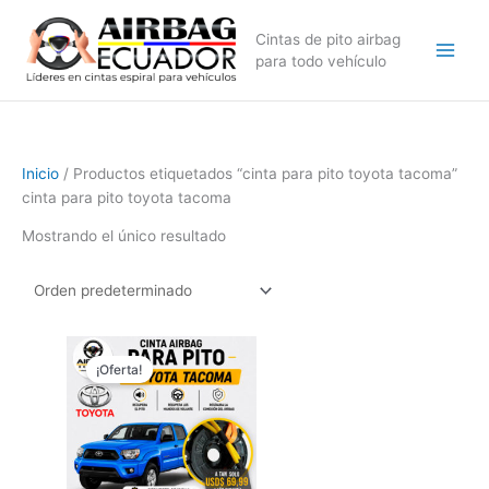
Ir
al
Cintas de pito airbag
contenido
para todo vehículo
Inicio
/ Productos etiquetados “cinta para pito toyota tacoma”
cinta para pito toyota tacoma
Mostrando el único resultado
El
El
precio
precio
¡Oferta!
original
actual
era:
es:
$89,99.
$69,99.