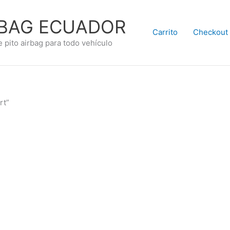
RBAG ECUADOR
Carrito
Checkout
e pito airbag para todo vehículo
rt”
.