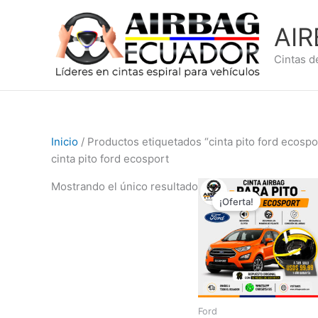
Ir
al
AI
contenido
Cintas d
Inicio
/ Productos etiquetados “cinta pito ford ecospo
cinta pito ford ecosport
El
El
Mostrando el único resultado
precio
precio
¡Oferta!
original
actual
era:
es:
$169,99.
$129,99
Ford