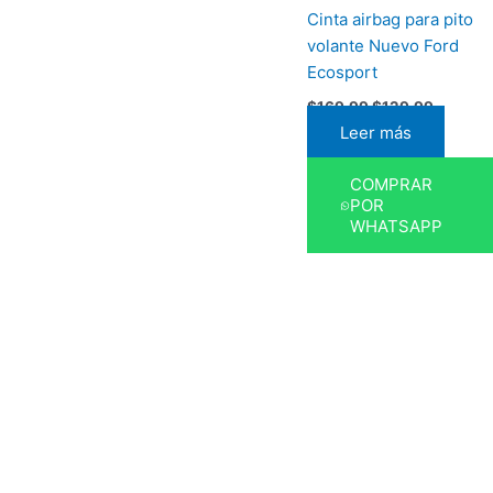
Cinta airbag para pito
volante Nuevo Ford
Ecosport
$
169,99
$
129,99
Leer más
COMPRAR
POR
WHATSAPP