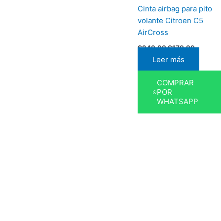
Cinta airbag para pito
volante Citroen C5
AirCross
$
249,99
$
179,99
Leer más
COMPRAR
POR
WHATSAPP