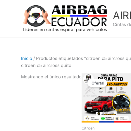
Ir
al
AI
contenido
Cintas d
Inicio
/ Productos etiquetados “citroen c5 aircross qu
citroen c5 aircross quito
El
El
Mostrando el único resultado
precio
precio
¡Oferta!
original
actual
era:
es:
$249,99.
$179,99
Citroen